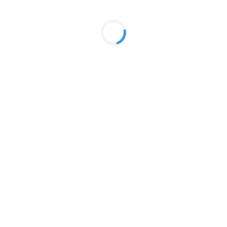
ri və çatışmazlıqları ətraflı şəkildə araşdırılacaq. Tətbiqin 
şı qərarlar verməyə kömək edə bilər. Beləliklə, Mosbet-in isti
Servicios
Proyectos
Energía
Energía
os?
Climatización
Climatización